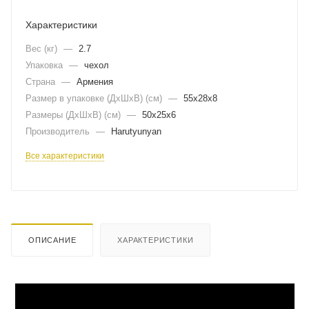
Характеристики
Вес (кг)
—
2.7
Упаковка
—
чехол
Страна
—
Армения
Размер в упаковке (ДхШxВ) (см)
—
55х28х8
Размеры (ДxШxВ) (см)
—
50х25х6
Производитель
—
Harutyunyan
Все характеристики
ОПИСАНИЕ
ХАРАКТЕРИСТИКИ