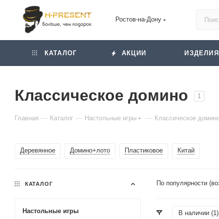
Ростов-на-Дону
КАТАЛОГ
АКЦИИ
ИЗДЕЛИЯ
Классическое домино
1
—
—
—
Главная
Каталог
Настольные игры
Классическое домин
Деревянное
Домино+лото
Пластиковое
Китай
По популярности (во
КАТАЛОГ
Настольные игры
В наличии (
1
)