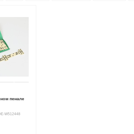
еном пенале
 DE-W512448