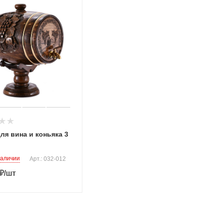
ля вина и коньяка 3
наличии
Арт.: 032-012
₽
/шт