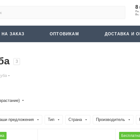
8 
 НА ЗАКАЗ
ОПТОВИКАМ
ДОСТАВКА И О
ба
3
дуба
зрастание)
аши предложения
Тип
Страна
Производитель
вка
Бесплатна