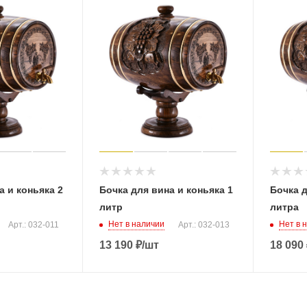
а и коньяка 2
Бочка для вина и коньяка 1
Бочка д
литр
литра
Нет в наличии
Нет в 
Арт.: 032-011
Арт.: 032-013
13 190
₽
/шт
18 090