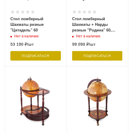
Стол ломберный
Стол ломберный
Шахматы резные
Шахматы + Нарды
"Цитадель" 60
резные "Родина" 60,
Harutyunyan
Нет в наличии
Нет в наличии
53 190
₽
/шт
99 090
₽
/шт
ПОДПИСАТЬСЯ
ПОДПИСАТЬСЯ