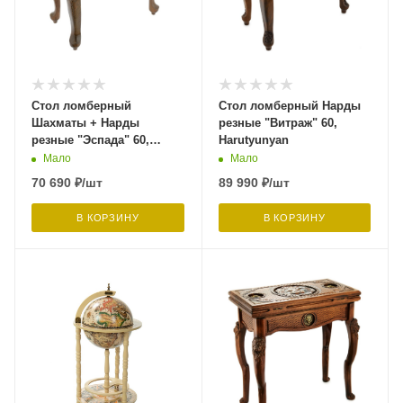
Стол ломберный
Стол ломберный Нарды
Шахматы + Нарды
резные "Витраж" 60,
резные "Эспада" 60,
Harutyunyan
Harutyunyan
Мало
Мало
70 690
₽
/шт
89 990
₽
/шт
В КОРЗИНУ
В КОРЗИНУ