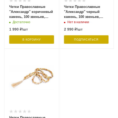
Четки Православные
Четки Православные
"Александр" коричневый
"Александр" черный
камень, 100 звеньев,
камень, 100 звеньев,
Давыдов С.
Давыдов С.
Достаточно
Нет в наличии
1 990
₽
/шт
2 990
₽
/шт
В КОРЗИНУ
ПОДПИСАТЬСЯ
Четки Православные