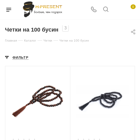
0
3
Четки на 100 бусин
—
—
—
Главная
Каталог
Четки
Четки на 100 бусин
ФИЛЬТР