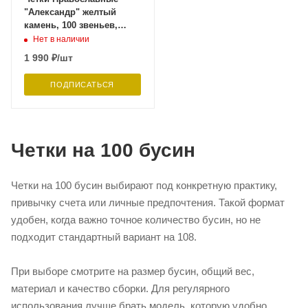
"Александр" желтый
камень, 100 звеньев,
Давыдов С.
Нет в наличии
1 990
₽
/шт
ПОДПИСАТЬСЯ
Четки на 100 бусин
Четки на 100 бусин выбирают под конкретную практику,
привычку счета или личные предпочтения. Такой формат
удобен, когда важно точное количество бусин, но не
подходит стандартный вариант на 108.
При выборе смотрите на размер бусин, общий вес,
материал и качество сборки. Для регулярного
использования лучше брать модель, которую удобно