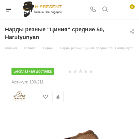
0
Нарды резные "Циния" средние 50,
Harutyunyan
—
—
—
Главная
Каталог
Нарды
Нарды резные "Циния" средние 50, Harutyunyan
Бесплатная доставка
Артикул:
100-211