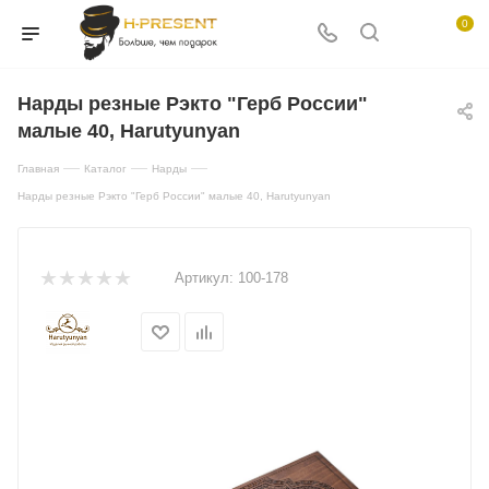
0
Нарды резные Рэкто "Герб России"
малые 40, Harutyunyan
—
—
—
Главная
Каталог
Нарды
Нарды резные Рэкто "Герб России" малые 40, Harutyunyan
Артикул:
100-178