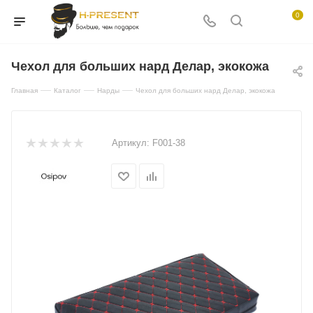
0
Чехол для больших нард Делар, экокожа
—
—
—
Главная
Каталог
Нарды
Чехол для больших нард Делар, экокожа
Артикул:
F001-38