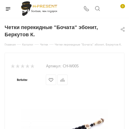
0
Четки перекидные "Бочата" эбонит,
Беркутов К.
—
—
—
Главная
Каталог
Четки
Четки перекидные "Бочата" эбонит, Беркутов К.
Артикул:
CH-W005