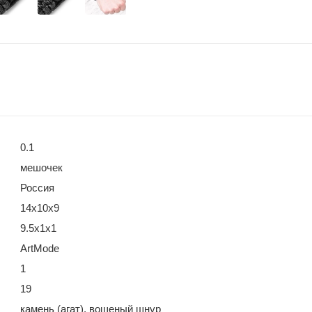
0.1
мешочек
Россия
14х10х9
9.5х1х1
ArtMode
1
19
камень (агат), вощеный шнур