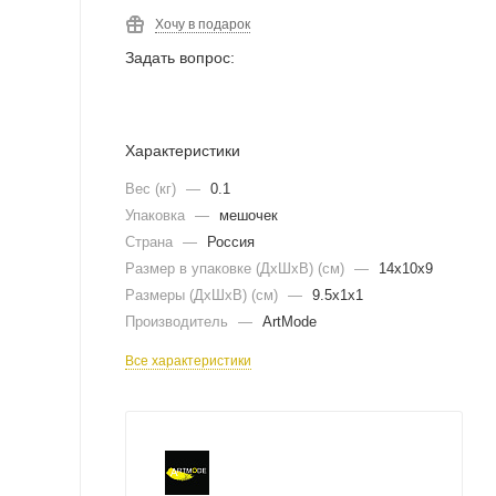
Хочу в подарок
Задать вопрос:
Характеристики
Вес (кг)
—
0.1
Упаковка
—
мешочек
Страна
—
Россия
Размер в упаковке (ДхШxВ) (см)
—
14х10х9
Размеры (ДxШxВ) (см)
—
9.5х1х1
Производитель
—
ArtMode
Все характеристики