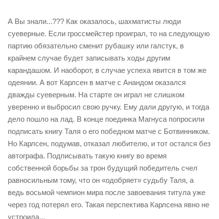
А Вы знали...??? Как оказалось, шахматисты люди
суеверные. Если гроссмейстер проиграл, то на следующую
партию обязательно сменит рубашку или галстук, в
крайнем случае будет записывать ходы другим
карандашом. И наоборот, в случае успеха явится в том же
одеянии. А вот Карлсен в матче с Анандом оказался
дважды суеверным. На старте он играл не слишком
уверенно и выбросил свою ручку. Ему дали другую, и тогда
дело пошло на лад. В конце поединка Магнуса попросили
подписать книгу Таля о его победном матче с Ботвинником.
Но Карлсен, подумав, отказал любителю, и тот остался без
автографа. Подписывать такую книгу во время
собственной борьбы за трон будущий победитель счел
равносильным тому, что он «одобряет» судьбу Таля, а
ведь восьмой чемпион мира после завоевания титула уже
через год потерял его. Такая перспектива Карлсена явно не
устроила...