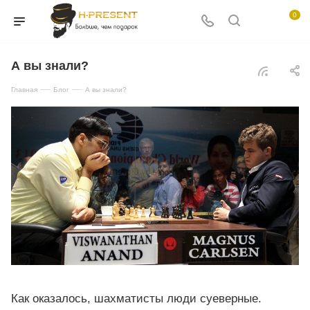
0
А вы знали?
—
—
Главная
Блог
А вы знали?
Как оказалось, шахматисты люди суеверные.